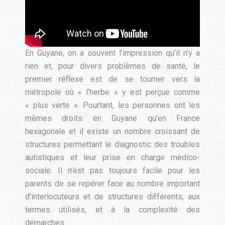
En Guyane, on a souvent l’impression qu’il n’y a
rien et, pour divers problèmes de santé, le
premier réflexe est de se tourner vers la
métropole où « l’herbe » y est perçue comme
« plus verte ». Pourtant, les personnes ont les
mêmes droits en Guyane qu’en France
hexagonale et il existe un nombre croissant de
structures permettant le diagnostic des troubles
autistiques et leur prise en charge médico-
sociale. Il n’est pas toujours facile pour les
parents de se repérer face au nombre important
d’interlocuteurs et de structures différents, aux
termes utilisés, et à la complexité des
démarches.